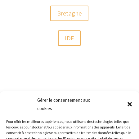
Bretagne
IDF
Espace Rapport travaux
Gérer le consentement aux
de vitrerie
cookies
Pour offrir les meilleures expériences, nous utilisons des technologies telles que
les cookies pour stocker et/ou accéder aux informations des appareils. Le fait de
Cliquez ici pour accéder au rapport
consentir à ces technologies nous permettra de traiter des données telles que le
comportement de navigation ou les ID uniques sur ce site. Le fait de ne pas